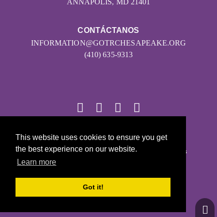
ANNAPOLIS, MD 21401
CONTÁCTANOS
INFORMATION@GOTRCHESAPEAKE.ORG
(410) 635-9313
This website uses cookies to ensure you get
© 2026
the best experience on our website.
Girls on the Run - Todos los derechos reservados
Learn more
POLÍTICA DE PRIVACIDAD
Con la tecnología de Pinwheel.us
Got it!
LOGIN