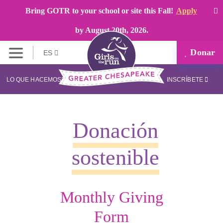
Bring GOTR to your school or site this Fall!
Apply
by August 20th, 2026.
Donar
ES
LO QUE HACEMOS
INSCRÍBETE
Donación
sostenible
Monthly Giving
Form