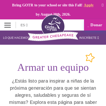
Bring GOTR to your school or site this Fall!
Apply
by August 20th, 2026.
Donar
ES
LO QUE HACEMOS
INSCRÍBETE
Armar un equipo
¿Estás listo para inspirar a niñas de la
próxima generación para que se sientan
alegres, saludables y seguras de sí
mismas? Explora esta página para saber