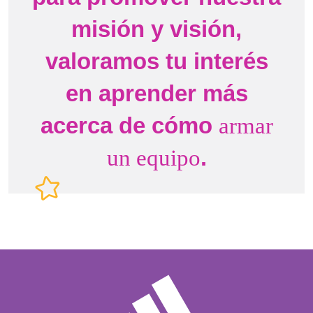
misión y visión,
valoramos tu interés
en aprender más
acerca de cómo
armar
.
un equipo